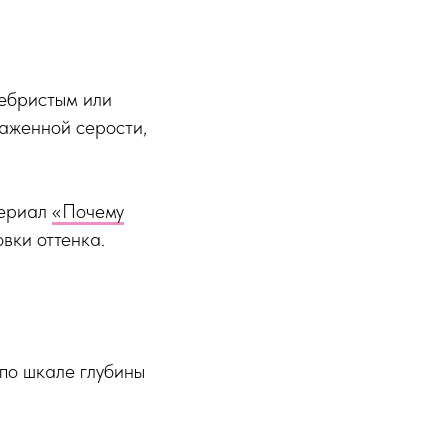
ребристым или
раженной серости,
териал
«Почему
вки оттенка.
 по шкале глубины