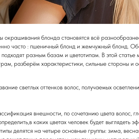
ы окрашивания блонда становятся всё разнообразнее
енно часто : пшеничный блонд и жемчужный блонд. О
о подходят разным базам и цветотипам. В этой статье 
рам, разберём характеристики, сильные стороны и 
вание светлых оттенков волос, получаемых осветлен
ассификация внешности, по сочетанию цвета волос, гл
определить,в каких цветах человек будет выглядеть эф
ипы делятся на четыре основные группы: зима, весна,