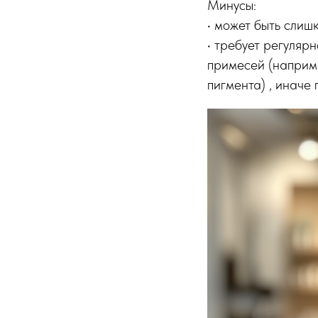
Минусы:
• может быть слиш
• требует регуляр
примесей (наприме
пигмента) , иначе 