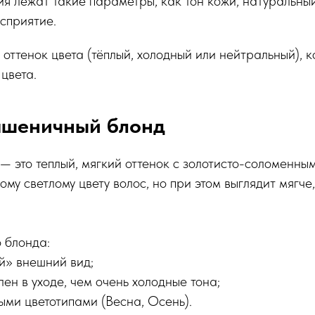
я лежат такие параметры, как тон кожи, натуральный 
сприятие.
оттенок цвета (тёплый, холодный или нейтральный), к
цвета.
 пшеничный блонд
 это теплый, мягкий оттенок с золотисто-соломенны
ому светлому цвету волос, но при этом выглядит мягче
 блонда:
ой» внешний вид;
лен в уходе, чем очень холодные тона;
лыми цветотипами (Весна, Осень).