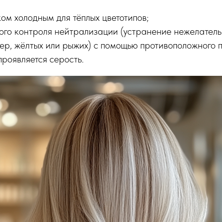
ком холодным для тёплых цветотипов;
ного контроля нейтрализации (устранение нежелатель
р, жёлтых или рыжих) с помощью противоположного п
проявляется серость.