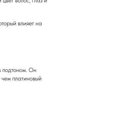
цвет волос, глаз и
оторый влияет на
м подтоном. Он
, чем платиновый