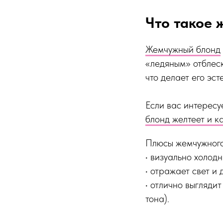
Что такое
Жемчужный блонд
«ледяным» отблеск
что делает его эс
Если вас интересу
блонд желтеет и к
Плюсы жемчужного
• визуально холодн
• отражает свет и 
• отлично выгляди
тона).