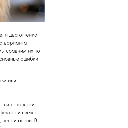
, и два оттенка
ба варианта
мы сравним их по
основные ошибки
ием или
аз и тона кожи
,
фектно и свежо.
 лето и осень. В