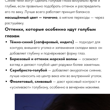
Синие тени могут сделать голубые глаза визуально ярче и
глубже, если правильно подобрать оттенок и распределить
его по веку. Лучше всего работает принцип баланса:
насыщённый цвет — точечно
, а мягкие переходы — через
растушёвку.
Оттенки, которые особенно идут голубым
глазам
Тёмно‑синий (сапфировый, индиго)
— подходит для
контура, внешнего уголка и затемнения складки века: он
добавляет глубину и подчёркивает форму глаз.
Бирюзовый и оттенок морской волны
— освежают
взгляд и делают голубой цвет радужки более заметным.
Серебристо‑голубой
— добавляет аккуратное сияние;
лучше наносить на центр века или во внутренний уголок.
Фиолетовый, сливовый
— дают красивый контраст и
«усиливают» голубизну, особенно в вечернем макияже.